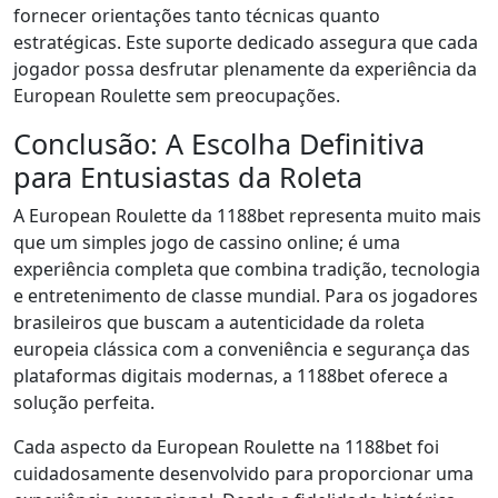
fornecer orientações tanto técnicas quanto
estratégicas. Este suporte dedicado assegura que cada
jogador possa desfrutar plenamente da experiência da
European Roulette sem preocupações.
Conclusão: A Escolha Definitiva
para Entusiastas da Roleta
A European Roulette da 1188bet representa muito mais
que um simples jogo de cassino online; é uma
experiência completa que combina tradição, tecnologia
e entretenimento de classe mundial. Para os jogadores
brasileiros que buscam a autenticidade da roleta
europeia clássica com a conveniência e segurança das
plataformas digitais modernas, a 1188bet oferece a
solução perfeita.
Cada aspecto da European Roulette na 1188bet foi
cuidadosamente desenvolvido para proporcionar uma