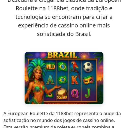
Roulette na 1188bet, onde tradição e
tecnologia se encontram para criar a
experiência de cassino online mais
sofisticada do Brasil.
A European Roulette da 1188bet representa o auge da
sofisticação no mundo dos jogos de cassino online.
Esta versão premium da roleta europeia combina a