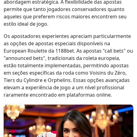
abordagem estratégica. A flexibilidade das apostas
permite que tanto jogadores conservadores quanto
aqueles que preferem riscos maiores encontrem seu
estilo ideal de jogo.
Os apostadores experientes apreciam particularmente
as opções de apostas especiais disponíveis na
European Roulette da 1188bet. As apostas "call bets" ou
"announced bets", tradicionais da roleta europeia,
estão totalmente implementadas, permitindo apostas
em seções específicas da roda como Voisins du Zéro,
Tiers du Cylindre e Orphelins. Essas opções avançadas
elevam a experiência de jogo a um nível profissional
raramente encontrado em plataformas online.