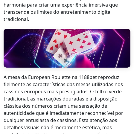
harmonia para criar uma experiência imersiva que
transcende os limites do entretenimento digital
tradicional.
A mesa da European Roulette na 1188bet reproduz
fielmente as características das mesas utilizadas nos
cassinos europeus mais prestigiados. O feltro verde
tradicional, as marcações douradas e a disposição
clássica dos números criam uma sensação de
autenticidade que é imediatamente reconhecível por
qualquer entusiasta de cassinos. Esta atenção aos
detalhes visuais não é meramente estética, mas